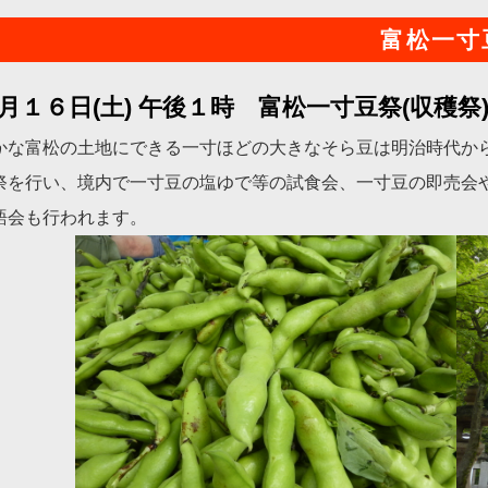
富松一寸
月１６日(土) 午後１時 富松一寸豆祭(収穫祭)
かな富松の土地にできる一寸ほどの大きなそら豆は明治時代か
祭を行い、境内で一寸豆の塩ゆで等の試食会、一寸豆の即売会や
語会も行われます。