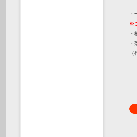
・
※
・
・
（