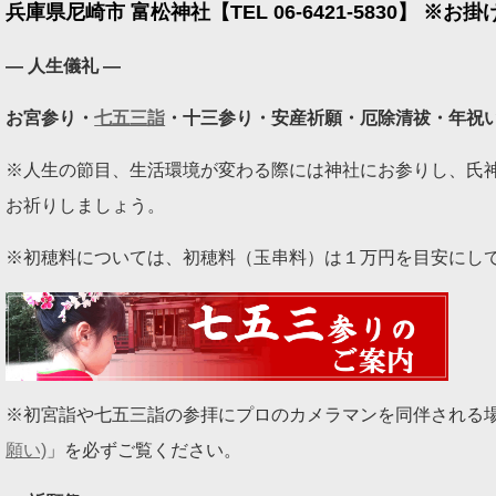
兵庫県尼崎市 富松神社【TEL 06-6421-5830】 
― 人生儀礼 ―
お宮参り・
七五三詣
・十三参り・安産祈願・厄除清祓・年祝
※人生の節目、生活環境が変わる際には神社にお参りし、氏
お祈りしましょう。
※初穂料については、初穂料（玉串料）は１万円を目安にし
※初宮詣や七五三詣の参拝にプロのカメラマンを同伴される
願い)
」を必ずご覧ください。