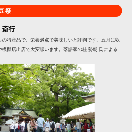
豆祭
 斎行
らの特産品で、栄養満点で美味しいと評判です。五月に収
模擬店出店で大変賑います。落語家の桂 勢朝 氏による