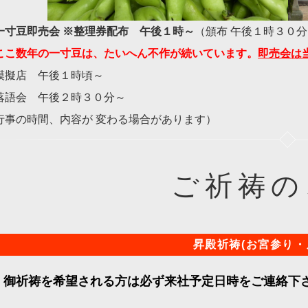
一寸豆即売会 ※整理券配布 午後１時～
（頒布 午後１時３０
ここ数年の一寸豆は、たいへん不作が続いています。
即売会は
模擬店 午後１時頃～
落語会 午後２時３０分～
行事の時間、内容が 変わる場合があります）
ご祈祷の
昇殿祈祷(お宮参り・
御祈祷を希望される方は必ず来社予定日時をご連絡下