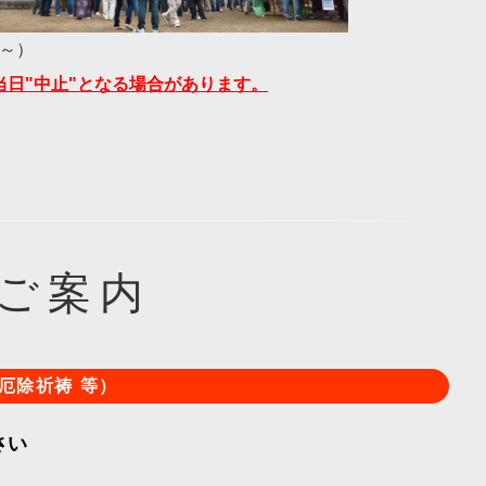
分～）
当日"中止"となる場合があります。
ご案内
厄除祈祷 等）
さい