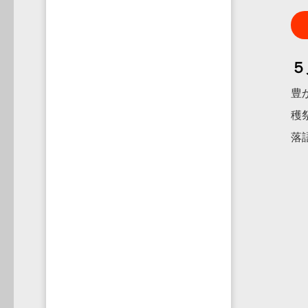
５
豊
穫
落