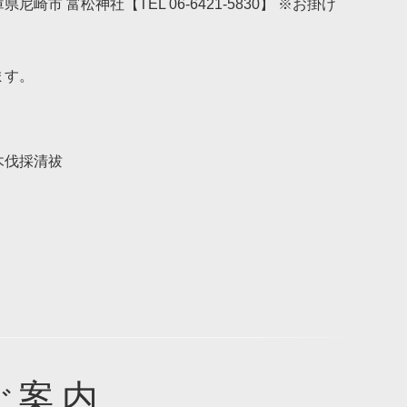
 富松神社【TEL 06-6421-5830】 ※お掛け
ます。
木伐採清祓
ご案内