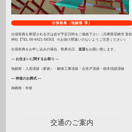
出張祭典（地鎮祭 等）
出張祭典を希望される方は必ず予定日時をご連絡下さい（兵庫県尼崎市 富
神社【TEL 06-6421-5830】 ※お掛け間違いのないようご注意ください）
出張祭典をお申し込みの場合、祭典当日、
送迎
をお願い致します。
― お住まいに関するお祭り ―
地鎮祭・入居清祓（家祓）・解体工事清祓・古井戸清祓・樹木伐採清祓
― 神道のお葬式 ―
神葬祭・年祭
交通のご案内