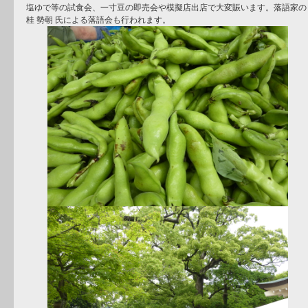
塩ゆで等の試食会、一寸豆の即売会や模擬店出店で大変賑います。落語家の
桂 勢朝 氏による落語会も行われます。