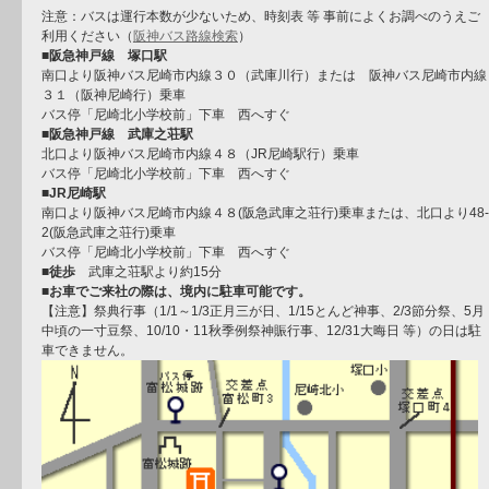
注意：バスは運行本数が少ないため、時刻表 等 事前によくお調べのうえご
利用ください（
阪神バス路線検索
）
■阪急神戸線 塚口駅
南口より阪神バス尼崎市内線３０（武庫川行）または 阪神バス尼崎市内線
３１（阪神尼崎行）乗車
バス停「尼崎北小学校前」下車 西へすぐ
■阪急神戸線 武庫之荘駅
北口より阪神バス尼崎市内線４８（JR尼崎駅行）乗車
バス停「尼崎北小学校前」下車 西へすぐ
■JR尼崎駅
南口より阪神バス尼崎市内線４８(阪急武庫之荘行)乗車または、北口より48-
2(阪急武庫之荘行)乗車
バス停「尼崎北小学校前」下車 西へすぐ
■徒歩
武庫之荘駅より約15分
■お車でご来社の際は、境内に駐車可能です。
【注意】祭典行事（1/1～1/3正月三が日、1/15とんど神事、2/3節分祭、5月
中頃の一寸豆祭、10/10・11秋季例祭神賑行事、12/31大晦日 等）の日は駐
車できません。