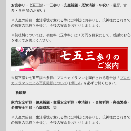
お宮参り・
七五三詣
・十三参り・安産祈願・厄除清祓・年祝い
（還暦、古
希・喜寿 等のお祝い）
※人生の節目、生活環境が変わる際には神社にお参りし、氏神様にこれまで
の感謝の気持ちを捧げ、今後の安泰をお祈りしましょう。
※初穂料については、初穂料（玉串料）は１万円を目安にして、感謝のお心
を添えてお供えください。
※初宮詣や七五三詣の参拝にプロのカメラマンを同伴される場合は「
プロの
カメラマンによる写真撮影について(お願い)
」を必ずご覧ください。
― 祈願祭 ―
家内安全祈願・健康祈願・交通安全祈願（車清祓）・合格祈願・商売繁盛・
必勝安全祈願・心願成就
等
※人生の節目、生活環境が変わる際には神社にお参りし、氏神様にこれまで
の感謝の気持ちを捧げ、今後の安泰をお祈りしましょう。