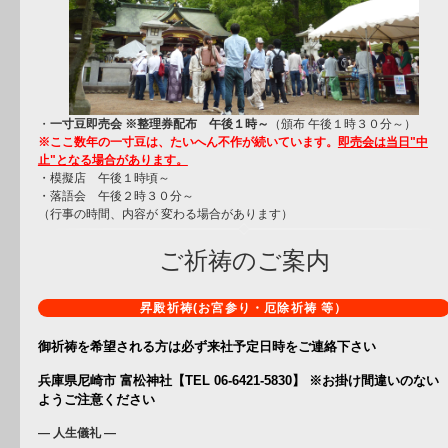
・
一寸豆即売会 ※整理券配布 午後１時～
（頒布 午後１時３０分～）
※ここ数年の一寸豆は、たいへん不作が続いています。
即売会は当日"中
止"となる場合があります。
・模擬店 午後１時頃～
・落語会 午後２時３０分～
（行事の時間、内容が 変わる場合があります）
ご祈祷のご案内
昇殿祈祷(お宮参り・厄除祈祷 等）
御祈祷を希望される方は必ず来社予定日時をご連絡下さい
兵庫県尼崎市 富松神社【TEL 06-6421-5830】 ※お掛け間違いのない
ようご注意ください
― 人生儀礼 ―