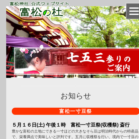
お知らせ
富松一寸豆祭
５月１６日(土) 午後１時 富松一寸豆祭(収穫祭) 斎行
豊かな富松の土地にできる一寸ほどの大きなそら豆は明治時代からの特産品
で、栄養満点で美味しいと評判です。五月に収穫祭を行い、境内で一寸豆の