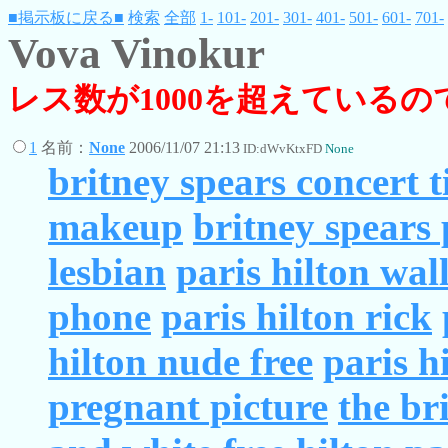
■掲示板に戻る■
検索
全部
1-
101-
201-
301-
401-
501-
601-
701-
Vova Vinokur
レス数が1000を超えている
1
名前：
None
2006/11/07 21:13
ID:dWvKtxFD
None
britney spears concert t
makeup
britney spears
lesbian
paris hilton wal
phone
paris hilton rick
hilton nude free
paris h
pregnant picture
the br