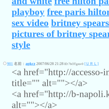
and white
free hilton pa
playboy
free paris hilto
sex video
britney spears
pictures of britney spe
style
901
名前：
apkcz
2007/06/28 21:28
[ＵＲＬ]
ID:7hOTgmv0
<a href="http://accesso-
title="" alt=""></a>
<a href="http://b-napoli.
alt=""></a>