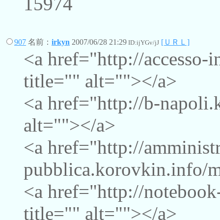
15974
907
名前：
irkyn
2007/06/28 21:29
[ＵＲＬ]
ID:ijYGv/jJ
<a href="http://accesso-
title="" alt=""></a>
<a href="http://b-napoli.
alt=""></a>
<a href="http://amminist
pubblica.korovkin.info/m
<a href="http://notebook
title="" alt=""></a>