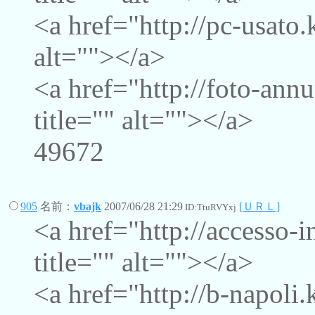
<a href="http://pc-usato.
alt=""></a>
<a href="http://foto-ann
title="" alt=""></a>
49672
905
名前：
vbajk
2007/06/28 21:29
[ＵＲＬ]
ID:TtuRVYxj
<a href="http://accesso-
title="" alt=""></a>
<a href="http://b-napoli.