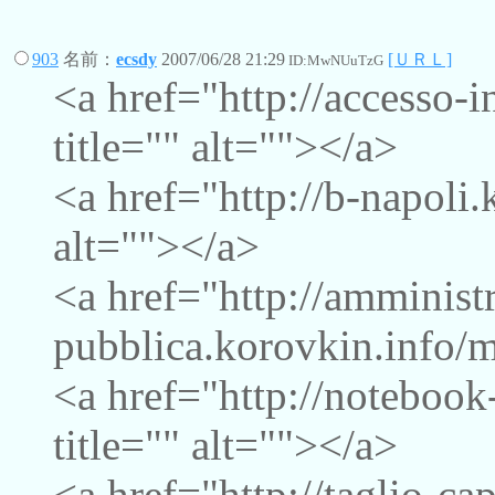
903
名前：
ecsdy
2007/06/28 21:29
[ＵＲＬ]
ID:MwNUuTzG
<a href="http://accesso-
title="" alt=""></a>
<a href="http://b-napoli.
alt=""></a>
<a href="http://amminist
pubblica.korovkin.info/m
<a href="http://notebook
title="" alt=""></a>
<a href="http://taglio-c