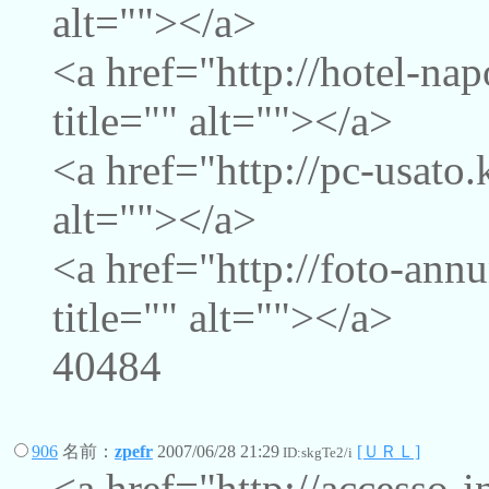
alt=""></a>
<a href="http://hotel-na
title="" alt=""></a>
<a href="http://pc-usato.
alt=""></a>
<a href="http://foto-ann
title="" alt=""></a>
40484
906
名前：
zpefr
2007/06/28 21:29
[ＵＲＬ]
ID:skgTe2/i
<a href="http://accesso-