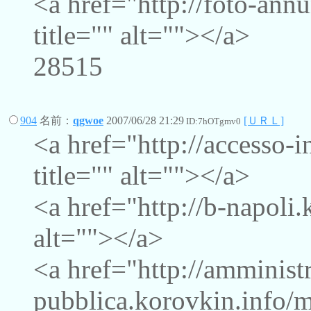
<a href="http://foto-ann
title="" alt=""></a>
28515
904
名前：
qgwoe
2007/06/28 21:29
[ＵＲＬ]
ID:7hOTgmv0
<a href="http://accesso-
title="" alt=""></a>
<a href="http://b-napoli.
alt=""></a>
<a href="http://amminist
pubblica.korovkin.info/m