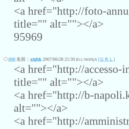
<a href="http://foto-ann
title="" alt=""></a>
95969
908
名前：
xtgbk
2007/06/28 21:30
[ＵＲＬ]
ID:L/SK9HjX
<a href="http://accesso-
title="" alt=""></a>
<a href="http://b-napoli.
alt=""></a>
<a href="http://amminist