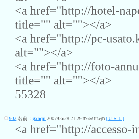
<a href="http://hotel-na
title="" alt=""></a>
<a href="http://pc-usato.
alt=""></a>
<a href="http://foto-ann
title="" alt=""></a>
55328
902
名前：
gxaqn
2007/06/28 21:29
[ＵＲＬ]
ID:4xUJLejD
<a href="http://accesso-