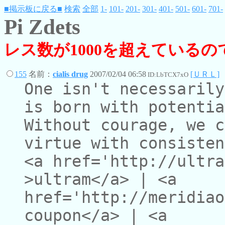
■掲示板に戻る■
検索
全部
1-
101-
201-
301-
401-
501-
601-
701-
Pi Zdets
レス数が1000を超えている
155
名前：
cialis drug
2007/02/04 06:58
[ＵＲＬ]
ID:LbTCX7xO
One isn't necessarily
is born with potentia
Without courage, we c
virtue with consisten
<a href='http://ultra
>ultram</a> | <a
href='http://meridiao
coupon</a> | <a