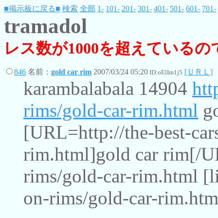
■掲示板に戻る■
検索
全部
1-
101-
201-
301-
401-
501-
601-
701-
tramadol
レス数が1000を超えている
846
名前：
gold car rim
2007/03/24 05:20
[ＵＲＬ]
ID:oElIm1j5
karambalabala 14904
htt
rims/gold-car-rim.html
go
[URL=http://the-best-cars
rim.html]gold car rim[/U
rims/gold-car-rim.html [l
on-rims/gold-car-rim.html