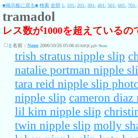
■掲示板に戻る■
検索
全部
1-
101-
201-
301-
401-
501-
601-
701-
tramadol
レス数が1000を超えている
8
名前：
None
2006/10/26 05:06
ID:K8QCpj0/
None
trish stratus nipple slip
ch
natalie portman nipple sl
tara reid nipple slip phot
nipple slip
cameron diaz 
lil kim nipple slip
christi
twin nipple slip
molly sh