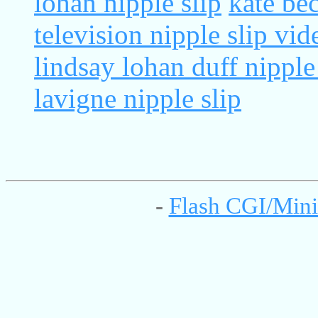
lohan nipple slip
kate bec
television nipple slip vid
lindsay lohan duff nipple
lavigne nipple slip
-
Flash CGI/Mini