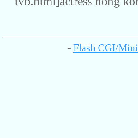
tvb.html]actress hong kon
-
Flash CGI/Mini