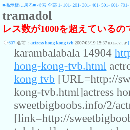
■掲示板に戻る■
検索
全部
1-
101-
201-
301-
401-
501-
601-
701-
tramadol
レス数が1000を超えている
607
名前：
actress hong kong tvb
2007/03/19 15:37
ID:JncVrbjP
karambalabala 14904
htt
hong-kong-tvb.html
actr
kong tvb
[URL=http://swe
kong-tvb.html]actress h
sweetbigboobs.info/2/ac
[link=http://sweetbigboo