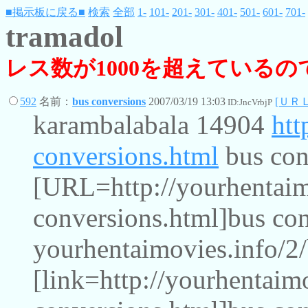
■掲示板に戻る■
検索
全部
1-
101-
201-
301-
401-
501-
601-
701-
tramadol
レス数が1000を超えている
592
名前：
bus conversions
2007/03/19 13:03
[ＵＲＬ
ID:JncVrbjP
karambalabala 14904
htt
conversions.html
bus con
[URL=http://yourhentaim
conversions.html]bus co
yourhentaimovies.info/2
[link=http://yourhentaim