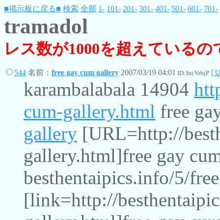
■掲示板に戻る■
検索
全部
1-
101-
201-
301-
401-
501-
601-
701-
tramadol
レス数が1000を超えている
544
名前：
free gay cum gallery
2007/03/19 04:01
[
ID:JncVrbjP
karambalabala 14904
htt
cum-gallery.html
free ga
gallery
[URL=http://besth
gallery.html]free gay cu
besthentaipics.info/5/fre
[link=http://besthentaipi