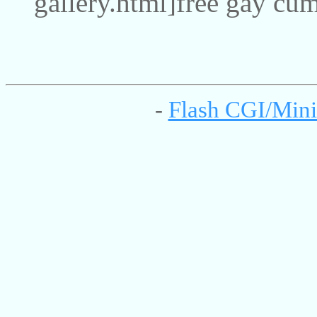
gallery.html]free gay cum
-
Flash CGI/Mini