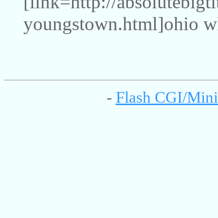
[link=http://absolutebigt
youngstown.html]ohio w
-
Flash CGI/Mini