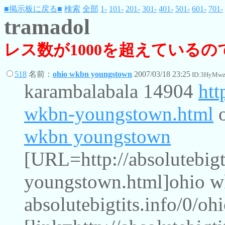
■掲示板に戻る■
検索
全部
1-
101-
201-
301-
401-
501-
601-
701-
tramadol
レス数が1000を超えている
518
名前：
ohio wkbn youngstown
2007/03/18 23:25
ID:3HyMwz
karambalabala 14904
htt
wkbn-youngstown.html
o
wkbn youngstown
[URL=http://absolutebigt
youngstown.html]ohio 
absolutebigtits.info/0/