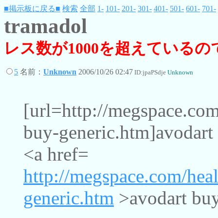
■掲示板に戻る■
検索
全部
1-
101-
201-
301-
401-
501-
601-
701-
tramadol
レス数が1000を超えている
5
名前：
Unknown
2006/10/26 02:47
ID:jpaPSdje
Unknown
[url=http://megspace.com
buy-generic.htm]avodart 
<a href=
http://megspace.com/hea
generic.htm
>avodart buy