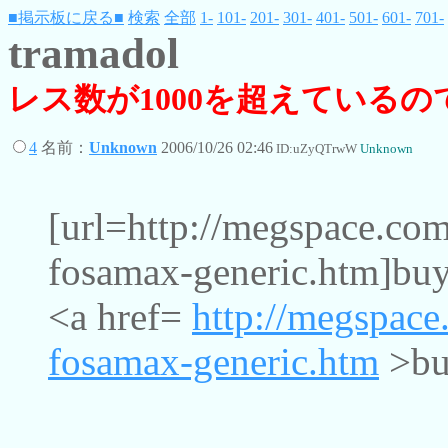
■掲示板に戻る■
検索
全部
1-
101-
201-
301-
401-
501-
601-
701-
tramadol
レス数が1000を超えている
4
名前：
Unknown
2006/10/26 02:46
ID:uZyQTrwW
Unknown
[url=http://megspace.com
fosamax-generic.htm]buy
<a href=
http://megspace
fosamax-generic.htm
>bu