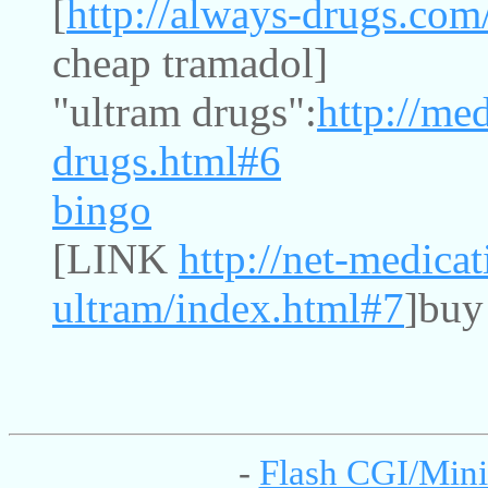
[
http://always-drugs.com
cheap tramadol]
"ultram drugs":
http://me
drugs.html#6
bingo
[LINK
http://net-medica
ultram/index.html#7
]buy
-
Flash CGI/Mini