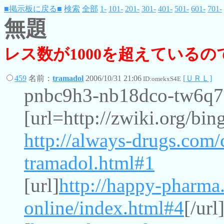
■掲示板に戻る■
検索
全部
1-
101-
201-
301-
401-
501-
601-
701-
無題
レス数が1000を超えている
459
名前：
tramadol
2006/10/31 21:06
[ＵＲＬ]
ID:omekxS4E
pnbc9h3-nb18dco-tw6q
[url=http://zwiki.org/bin
http://always-drugs.com/
tramadol.html#1
[url]
http://happy-pharma
online/index.html#4
[/url