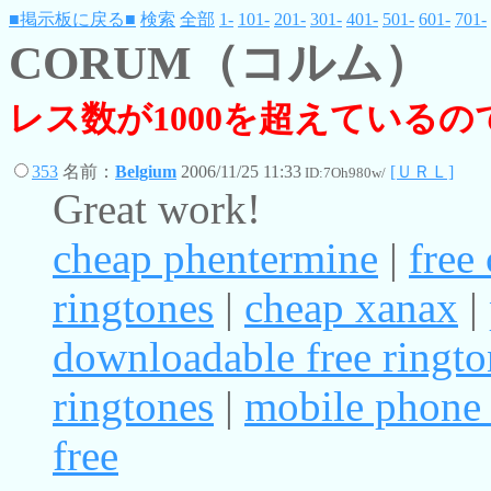
■掲示板に戻る■
検索
全部
1-
101-
201-
301-
401-
501-
601-
701-
CORUM（コルム）
レス数が1000を超えている
353
名前：
Belgium
2006/11/25 11:33
[ＵＲＬ]
ID:7Oh980w/
Great work!
cheap phentermine
|
free
ringtones
|
cheap xanax
|
downloadable free ringto
ringtones
|
mobile phone 
free