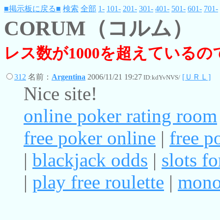
■掲示板に戻る■
検索
全部
1-
101-
201-
301-
401-
501-
601-
701-
CORUM（コルム）
レス数が1000を超えている
312
名前：
Argentina
2006/11/21 19:27
[ＵＲＬ]
ID:kdYvNVS/
Nice site!
online poker rating room
free poker online
|
free p
|
blackjack odds
|
slots fo
|
play free roulette
|
mono