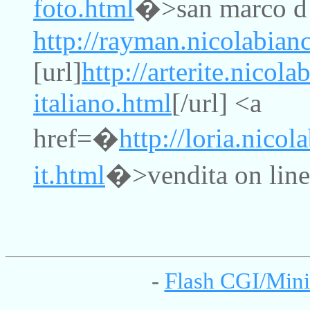
foto.html
�>san marco d 
http://rayman.nicolabian
[url]
http://arterite.nicol
italiano.html
[/url] <a
href=�
http://loria.nicol
it.html
�>vendita on line 
-
Flash CGI/Mini