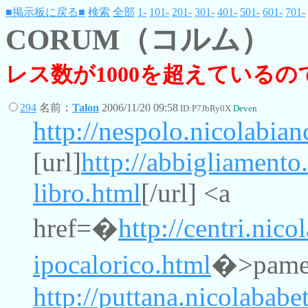
■掲示板に戻る■
検索
全部
1-
101-
201-
301-
401-
501-
601-
701-
CORUM（コルム）
レス数が1000を超えている
294
名前：
Talon
2006/11/20 09:58
ID:P7JbRy0X
Deven
http://nespolo.nicolabia
[url]
http://abbigliamento
libro.html
[/url] <a
href=�
http://centri.nico
ipocalorico.html
�>pamela
http://puttana.nicolababe