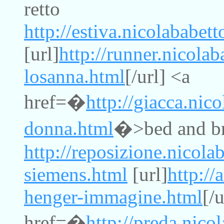
retto
http://estiva.nicolababett
[url]
http://runner.nicolab
losanna.html
[/url] <a
href=�
http://giacca.nic
donna.html
�>bed and bre
http://reposizione.nicola
siemens.html
[url]
http://
henger-immagine.html
[/
href=�
http://preda.nico