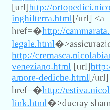
[url]
http://ortopedici.nic
inghilterra.html
[/url] <a
href=�
http://cammarata
legale.html
�>assicurazio
http://cremasca.nicolabi
veneziano.html
[url]
http:
amore-dediche.html
[/url
href=�
http://estiva.nico
link.html
�>ducray shamp