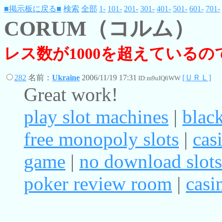
■掲示板に戻る■
検索
全部
1-
101-
201-
301-
401-
501-
601-
701-
CORUM（コルム）
レス数が1000を超えている
282
名前：
Ukraine
2006/11/19 17:31
[ＵＲＬ]
ID:m9uIQ6WW
Great work!
play slot machines
|
black
free monopoly slots
|
cas
game
|
no download slots
poker review room
|
casi