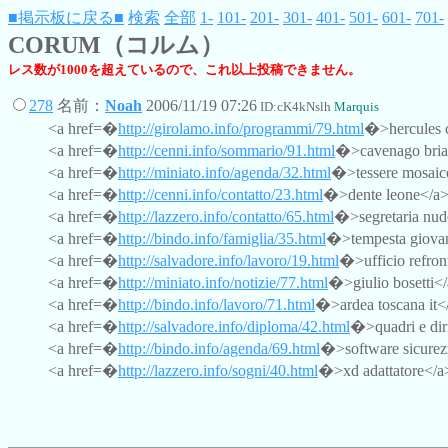
■掲示板に戻る■
検索
全部
1-
101-
201-
301-
401-
501-
601-
701-
CORUM（コルム）
レス数が1000を超えているので、これ以上投稿できません。
278
名前：
Noah
2006/11/19 07:26
ID:cK4kNslh
Marquis
<a href=�
http://girolamo.info/programmi/79.html
�>hercules c
<a href=�
http://cenni.info/sommario/91.html
�>cavenago brian
<a href=�
http://miniato.info/agenda/32.html
�>tessere mosaico
<a href=�
http://cenni.info/contatto/23.html
�>dente leone</a> i
<a href=�
http://lazzero.info/contatto/65.html
�>segretaria nude
<a href=�
http://bindo.info/famiglia/35.html
�>tempesta giovann
<a href=�
http://salvadore.info/lavoro/19.html
�>ufficio refron
<a href=�
http://miniato.info/notizie/77.html
�>giulio bosetti</
<a href=�
http://bindo.info/lavoro/71.html
�>ardea toscana it<
<a href=�
http://salvadore.info/diploma/42.html
�>quadri e dir
<a href=�
http://bindo.info/agenda/69.html
�>software sicurez
<a href=�
http://lazzero.info/sogni/40.html
�>xd adattatore</a