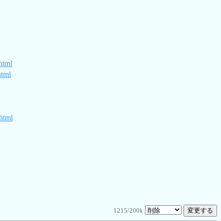
html
html
.html
1215/200k