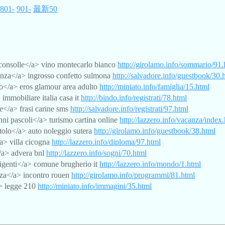
801-
901-
最新50
onsolle</a> vino montecarlo bianco
http://girolamo.info/sommario/91.
za</a> ingrosso confetto sulmona
http://salvadore.info/guestbook/30.
</a> eros glamour area adulto
http://miniato.info/famiglia/15.html
mmobiliare italia casa it
http://bindo.info/registrati/78.html
</a> frasi carine sms
http://salvadore.info/registrati/97.html
i pascoli</a> turismo cartina online
http://lazzero.info/vacanza/index
tolo</a> auto noleggio sutera
http://girolamo.info/guestbook/38.html
a> villa cicogna
http://lazzero.info/diploma/97.html
/a> advera bnl
http://lazzero.info/sogni/70.html
igenti</a> comune brugherio it
http://lazzero.info/mondo/1.html
za</a> incontro rouen
http://girolamo.info/programmi/81.html
> legge 210
http://miniato.info/immagini/35.html