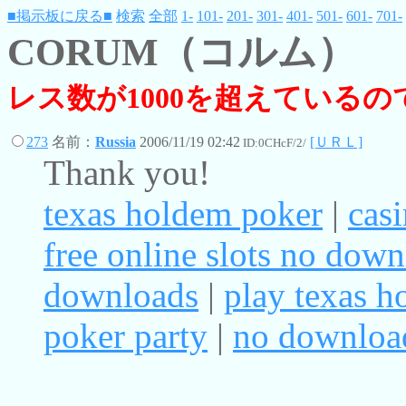
■掲示板に戻る■
検索
全部
1-
101-
201-
301-
401-
501-
601-
701-
CORUM（コルム）
レス数が1000を超えている
273
名前：
Russia
2006/11/19 02:42
[ＵＲＬ]
ID:0CHcF/2/
Thank you!
texas holdem poker
|
casi
free online slots no dow
downloads
|
play texas 
poker party
|
no download