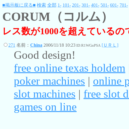
■掲示板に戻る■
検索
全部
1-
101-
201-
301-
401-
501-
601-
701-
CORUM（コルム）
レス数が1000を超えている
271
名前：
China
2006/11/18 10:23
[ＵＲＬ]
ID:R1WGnPSA
Good design!
free online texas holdem
poker machines
|
online 
slot machines
|
free slot
games on line