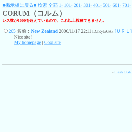
■掲示板に戻る■
検索
全部
1-
101-
201-
301-
401-
501-
601-
701-
CORUM（コルム）
レス数が1000を超えているので、これ以上投稿できません。
265
名前：
New Zealand
2006/11/17 22:11
[ＵＲＬ]
ID:fKyIzGAk
Nice site!
My homepage
|
Cool site
-
Flash CGI/