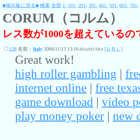
■掲示板に戻る■
検索
全部
1-
101-
201-
301-
401-
501-
601-
701-
CORUM（コルム）
レス数が1000を超えている
228
名前：
Italy
2006/11/13 13:16
[ＵＲＬ]
ID:bi9ZUTK4
Great work!
high roller gambling
|
fre
internet online
|
free tex
game download
|
video p
play money poker
|
new c