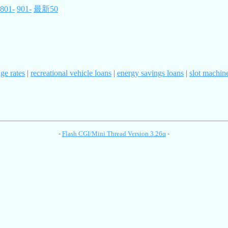
801-
901-
最新50
ge rates
|
recreational vehicle loans
|
energy savings loans
|
slot machin
-
Flash CGI/Mini Thread Version 3.26α
-