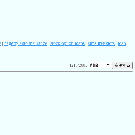
e
|
hagerty auto insurance
|
stock option loans
|
sims free slots
|
loan
1215/200k