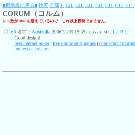
■掲示板に戻る■
検索
全部
1-
101-
201-
301-
401-
501-
601-
701-
CORUM（コルム）
レス数が1000を超えているので、これ以上投稿できません。
168
名前：
Australia
2006/11/09 15:35
[ＵＲＬ]
ID:BYxX8M7L
Good design!
best internet poker
|
free online slots games
|
connecticut mortga
interest calculators