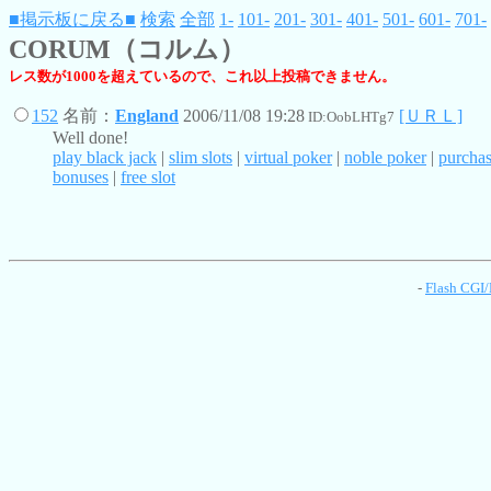
■掲示板に戻る■
検索
全部
1-
101-
201-
301-
401-
501-
601-
701-
CORUM（コルム）
レス数が1000を超えているので、これ以上投稿できません。
152
名前：
England
2006/11/08 19:28
[ＵＲＬ]
ID:OobLHTg7
Well done!
play black jack
|
slim slots
|
virtual poker
|
noble poker
|
purcha
bonuses
|
free slot
-
Flash CGI/