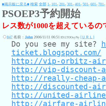
■掲示板に戻る■
検索
全部
1-
101-
201-
301-
401-
501-
601-
701-
PSOEP3予約開始
レス数が1000を超えている
847
名前：
John
2006/11/11 06:51
[ＵＲＬ]
ID:LTOOxyNy
Do you see my site?
h
ticket.blogspot.com/
http://vip-orbitz-air
http://vip-discount-a
http://really-cheap-a
http://discounted-air
http://united-airline
http://airfare-airlin