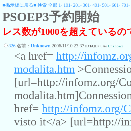
■掲示板に戻る■
検索
全部
1-
101-
201-
301-
401-
501-
601-
701-
PSOEP3予約開始
レス数が1000を超えている
826
名前：
Unknown
2006/11/10 23:37
ID:hQD7j0Ae
Unknown
<a href=
http://infomz.or
modalita.htm
>Connession
[url=http://infomz.org/Co
modalita.htm]Connessione
href=
http://infomz.org/C
visto it</a> [url=http://i