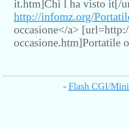
it.htm]Chi l ha visto it[/u
http://infomz.org/Portati
occasione</a> [url=http:/
occasione.htm]Portatile o
-
Flash CGI/Mini