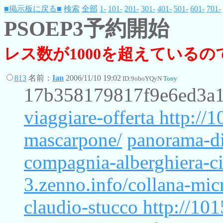
■掲示板に戻る■
検索
全部
1-
101-
201-
301-
401-
501-
601-
701-
PSOEP3予約開始
レス数が1000を超えている
813
名前：
Ian
2006/11/10 19:02
ID:9oboYQyN
Tony
17b358179817f9e6ed3a
viaggiare-offerta
http://
mascarpone/
panorama-di
compagnia-alberghiera-ci
3.zenno.info/collana-mi
claudio-stucco
http://10