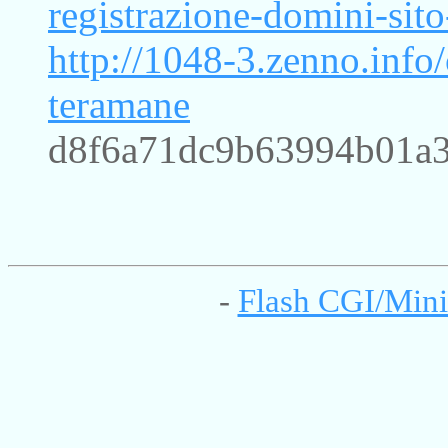
registrazione-domini-sit
http://1048-3.zenno.info
teramane
d8f6a71dc9b63994b01a
-
Flash CGI/Mini