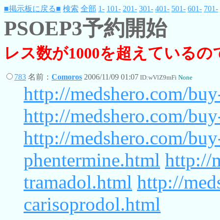
■掲示板に戻る■
検索
全部
1-
101-
201-
301-
401-
501-
601-
701-
PSOEP3予約開始
レス数が1000を超えている
783
名前：
Comoros
2006/11/09 01:07
ID:wVlZ9mFi
None
http://medshero.com/buy-
http://medshero.com/bu
http://medshero.com/buy
phentermine.html
http:/
tramadol.html
http://med
carisoprodol.html