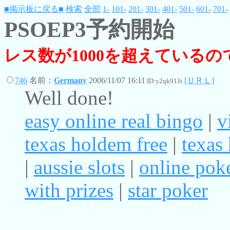
■掲示板に戻る■
検索
全部
1-
101-
201-
301-
401-
501-
601-
701-
PSOEP3予約開始
レス数が1000を超えている
746
名前：
Germany
2006/11/07 16:11
[ＵＲＬ]
ID:y2qk91Js
Well done!
easy online real bingo
|
v
texas holdem free
|
texas
|
aussie slots
|
online pok
with prizes
|
star poker