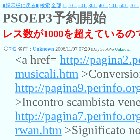
■掲示板に戻る■
検索
全部
1-
101-
201-
301-
401-
501-
601-
701-
PSOEP3予約開始
レス数が1000を超えている
742
名前：
Unknown
2006/11/07 07:20
ID:iyGvbGVo
Unknown
<a href=
http://pagina2.p
musicali.htm
>Conversion
http://pagina9.perinfo.o
>Incontro scambista vene
http://pagina7.perinfo.o
rwan.htm
>Significato n