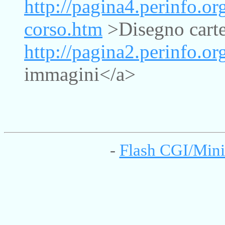
http://pagina4.perinfo.or
corso.htm
>Disegno carte
http://pagina2.perinfo.o
immagini</a>
-
Flash CGI/Mini