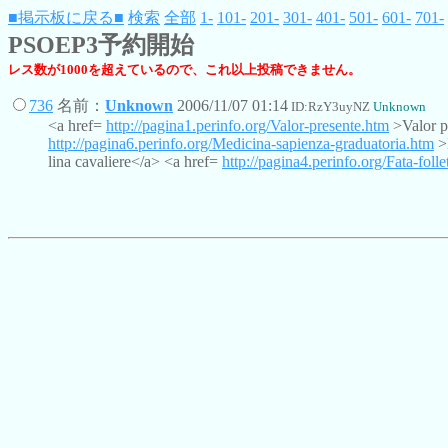
■掲示板に戻る■
検索
全部
1-
101-
201-
301-
401-
501-
601-
701-
PSOEP3予約開始
レス数が1000を超えているので、これ以上投稿できません。
736
名前：
Unknown
2006/11/07 01:14
ID:RzY3uyNZ
Unknown
<a href=
http://pagina1.perinfo.org/Valor-presente.htm
>Valor p
http://pagina6.perinfo.org/Medicina-sapienza-graduatoria.htm
>M
lina cavaliere</a> <a href=
http://pagina4.perinfo.org/Fata-foll