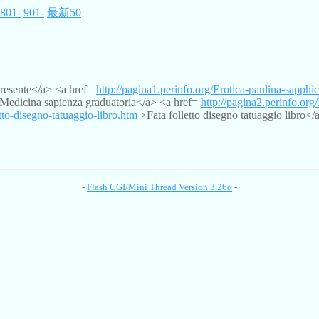
801-
901-
最新50
resente</a> <a href=
http://pagina1.perinfo.org/Erotica-paulina-sapphi
edicina sapienza graduatoria</a> <a href=
http://pagina2.perinfo.or
etto-disegno-tatuaggio-libro.htm
>Fata folletto disegno tatuaggio libro</
-
Flash CGI/Mini Thread Version 3.26α
-