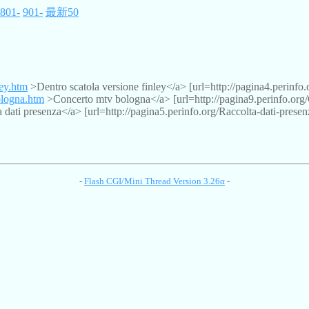
801-
901-
最新50
ley.htm
>Dentro scatola versione finley</a> [url=http://pagina4.perinfo.
ologna.htm
>Concerto mtv bologna</a> [url=http://pagina9.perinfo.org
dati presenza</a> [url=http://pagina5.perinfo.org/Raccolta-dati-presen
-
Flash CGI/Mini Thread Version 3.26α
-