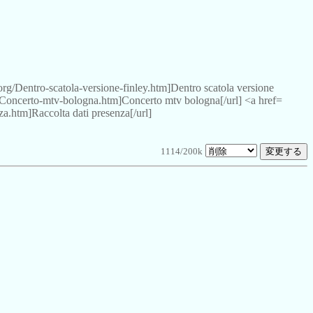
org/Dentro-scatola-versione-finley.htm]Dentro scatola versione
/Concerto-mtv-bologna.htm]Concerto mtv bologna[/url] <a href=
za.htm]Raccolta dati presenza[/url]
1114/200k