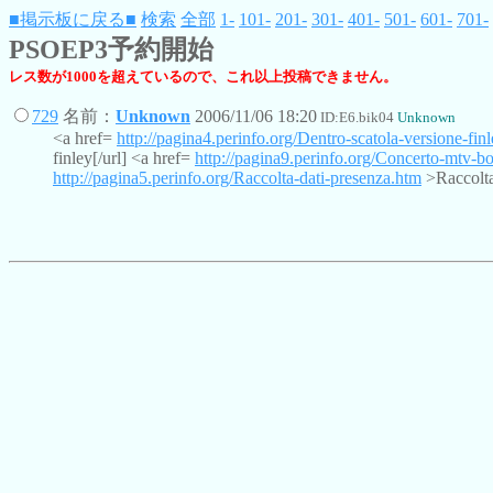
■掲示板に戻る■
検索
全部
1-
101-
201-
301-
401-
501-
601-
701-
PSOEP3予約開始
レス数が1000を超えているので、これ以上投稿できません。
729
名前：
Unknown
2006/11/06 18:20
ID:E6.bik04
Unknown
<a href=
http://pagina4.perinfo.org/Dentro-scatola-versione-fin
finley[/url] <a href=
http://pagina9.perinfo.org/Concerto-mtv-b
http://pagina5.perinfo.org/Raccolta-dati-presenza.htm
>Raccolta 