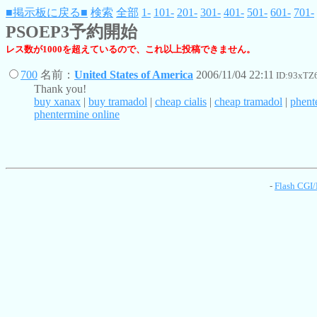
■掲示板に戻る■
検索
全部
1-
101-
201-
301-
401-
501-
601-
701-
PSOEP3予約開始
レス数が1000を超えているので、これ以上投稿できません。
700
名前：
United States of America
2006/11/04 22:11
ID:93xTZ
Thank you!
buy xanax
|
buy tramadol
|
cheap cialis
|
cheap tramadol
|
phent
phentermine online
-
Flash CGI/