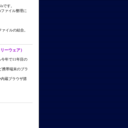
lsです。
のファイル整理に
ファイルの結合。
s（フリーウェア）
今年で11年目の
など携帯端末のブラ
や内蔵ブラウザ搭