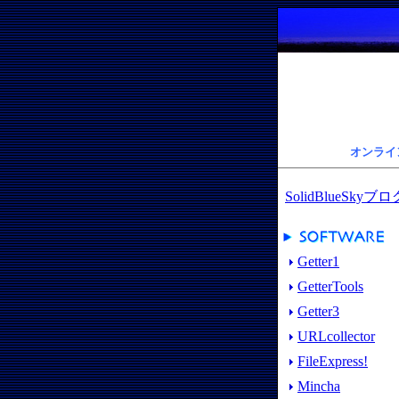
オンライ
SolidBlueSkyブロ
Getter1
GetterTools
Getter3
URLcollector
FileExpress!
Mincha