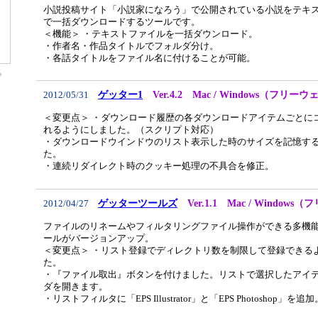
小説投稿サイト「小説家になろう」で公開されている小説をテキ
で一括ダウンロードするツールです。
＜機能＞ ・テキストファイルを一括ダウンロード。
・作者名・作品タイトルでフォルダ分け。
・各話タイトルをファイル名に付けることが可能。
ゲッター1
Ver.4.2 Mac / Windows（フリー
2012/05/31
＜変更点＞ ・ダウンロード履歴の各ダウンロードアイテムごとに
れるようにしました。（スクリプト対応）
・ダウンロードウインドウのリスト表示した時のサイズを記憶す
た。
・連続リダイレクト時のクッキー処理の不具合を修正。
ゲッターツールズ
Ver.1.1 Mac / Window
2012/04/27
ファイルのリネームやフィルタリングファイル操作ができる多機
ールがバージョンアップ。
＜変更点＞ ・リスト登録でディレクトリ数を制限して登録できる
た。
・『ファイル取出』ボタンを付けました。リストで選択したアイ
ダを開きます。
・リストフィルタに「EPS Illustrator」と「EPS Photoshop」を追加