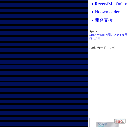
ReversiMinOnlin
Ndownloader
開発支援
Special
MacとWindows間のファイル
渡し方法
スポンサード リンク