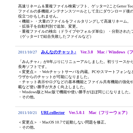
高速リネーム＆重複ファイル検索ソフト、ゲッター2ことGetter Too
ファイルの多機能メンテナンスツールとして主にダウンロード後
役立つかもしれません。
＜機能＞ ・大量のファイルをフィルタリングして高速リネーム。
・拡張子を自動判別で追加、変更。
・重複ファイルの検出（ドライブやフォルダ単位） ・分割された
（ゲッター1で結合失敗したファイルなど）
みんなのチャット♪
Ver.3.0 Mac / Window
2011/10/27
「みんチャ♪」が8年ぶりにリニューアルしました。初リリースから
長寿ソフトです。
＜変更点＞ ・Webチャットサーバを内蔵。PCやスマートフォン
ウザからのチャットが可能になりました。
・チャット表示やログなどの基本機能とファイル共有機能の強化
載など使い勝手が大きく向上しました。
・Windows版とMac版で機能や使い勝手がほぼ同じになりました。
・その他。
URLcollector
Ver.5.0.1 Mac（フリーウェア）
2011/10/21
＜変更点＞ ・MacOS 10.7で起動しない問題を修正。
・その他。