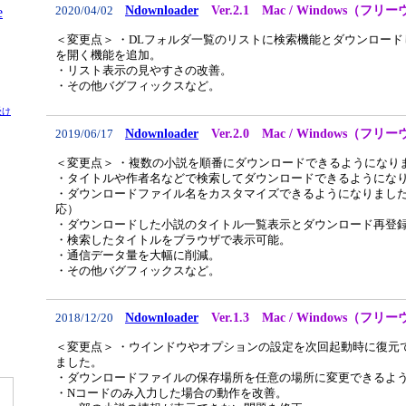
Ndownloader
Ver.2.1 Mac / Windows（フリ
2020/04/02
e
＜変更点＞ ・DLフォルダ一覧のリストに検索機能とダウンロー
を開く機能を追加。
・リスト表示の見やすさの改善。
・その他バグフィックスなど。
受け
Ndownloader
Ver.2.0 Mac / Windows（フリ
2019/06/17
＜変更点＞ ・複数の小説を順番にダウンロードできるようになり
・タイトルや作者名などで検索してダウンロードできるようにな
・ダウンロードファイル名をカスタマイズできるようになりまし
応）
・ダウンロードした小説のタイトル一覧表示とダウンロード再登
・検索したタイトルをブラウザで表示可能。
・通信データ量を大幅に削減。
・その他バグフィックスなど。
Ndownloader
Ver.1.3 Mac / Windows（フリ
2018/12/20
＜変更点＞ ・ウインドウやオプションの設定を次回起動時に復元
ました。
・ダウンロードファイルの保存場所を任意の場所に変更できるよ
・Nコードのみ入力した場合の動作を改善。